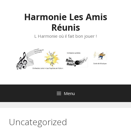
Aller
au
Harmonie Les Amis
contenu
Réunis
L Harmonie où il fait bon jouer !
Menu
Uncategorized