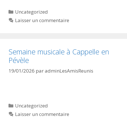
Catégories
Uncategorized
Laisser un commentaire
Semaine musicale à Cappelle en
Pévèle
19/01/2026
par
adminLesAmisReunis
Catégories
Uncategorized
Laisser un commentaire