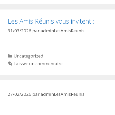
Les Amis Réunis vous invitent :
31/03/2026
par
adminLesAmisReunis
Catégories
Uncategorized
Laisser un commentaire
27/02/2026
par
adminLesAmisReunis