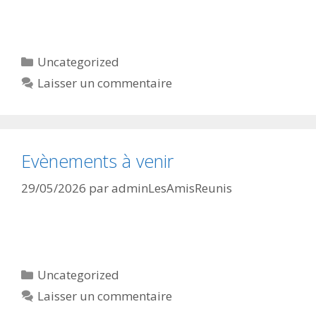
Catégories
Uncategorized
Laisser un commentaire
Evènements à venir
29/05/2026
par
adminLesAmisReunis
Catégories
Uncategorized
Laisser un commentaire