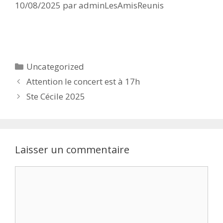
10/08/2025
par
adminLesAmisReunis
Catégories
Uncategorized
Navigation
Attention le concert est à 17h
des
Ste Cécile 2025
articles
Laisser un commentaire
Commentaire