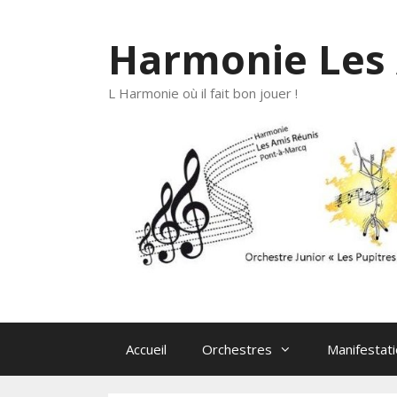
Aller
au
Harmonie Les 
contenu
L Harmonie où il fait bon jouer !
Accueil
Orchestres
Manifestat