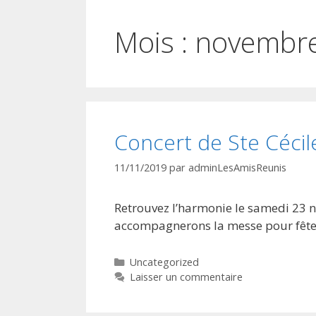
Mois :
novembr
Concert de Ste Cécil
11/11/2019
par
adminLesAmisReunis
Retrouvez l’harmonie le samedi 23 n
accompagnerons la messe pour fêter 
Catégories
Uncategorized
Laisser un commentaire