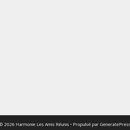
© 2026 Harmonie Les Amis Réunis
• Propulsé par
GeneratePres