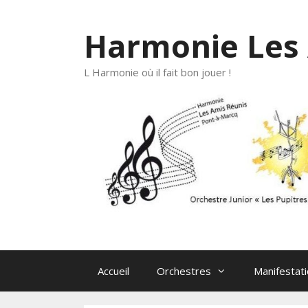
Aller
au
Harmonie Les 
contenu
L Harmonie où il fait bon jouer !
Accueil
Orchestres
Manifestat