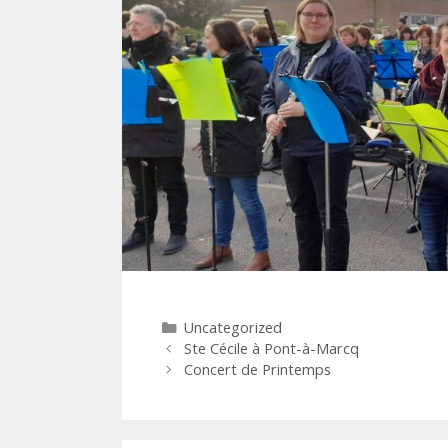
Catégories
Uncategorized
Navigation
Ste Cécile à Pont-à-Marcq
des
Concert de Printemps
articles