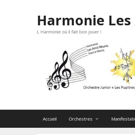
Aller
au
Harmonie Les 
contenu
L Harmonie où il fait bon jouer !
Accueil
Orchestres
Manifestat