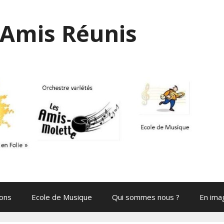
Amis Réunis
ions
Ecole de Musique
Qui sommes nous ?
En ima