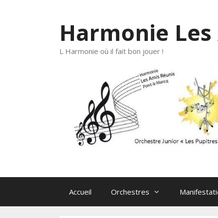
Aller
au
Harmonie Les 
contenu
L Harmonie où il fait bon jouer !
Accueil
Orchestres
Manifestat