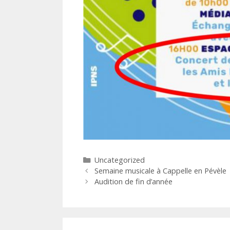
Catégories
Uncategorized
Navigation
Semaine musicale à Cappelle en Pévèle
des
Audition de fin d’année
articles